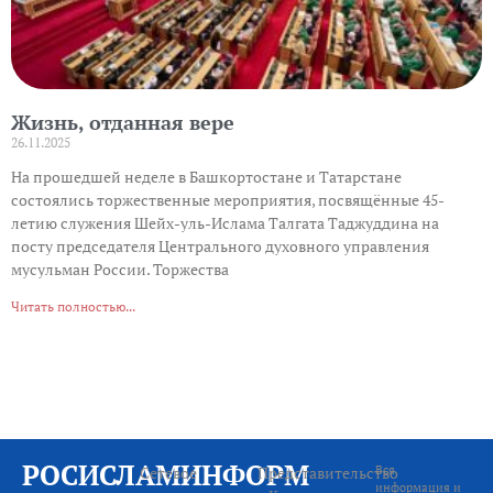
Жизнь, отданная вере
26.11.2025
На прошедшей неделе в Башкортостане и Татарстане
состоялись торжественные мероприятия, посвящённые 45-
летию служения Шейх-уль-Ислама Талгата Таджуддина на
посту председателя Центрального духовного управления
мусульман России. Торжества
Читать полностью...
РОСИСЛАМИНФОРМ
Сетевое
Представительство
Вся
информация и