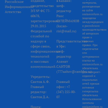
издание,
в Казани:
Российское
материалы,
свидетельство
шеф-
Информационное
размещенные
ЭЛ № ФС 77-
редактор
на сайте
Агентство
roislaminform.ru
60678,
Раис
защищены
зарегистрировано
СУЛЕЙМАНОВ
международным
29.01.2015
(kazan-
и российским
законодательством
Федеральной
risi@mail.ru)
об авторском
службой по
праве и
надзору в
Представительство
смежных
правах. При
сфере связи,
в Уфе:
перепечатке
информационных
шеф-
или
технологий
редактор
цитировании
ссылка на
и массовых
Азамат
roislaminform.ru
коммуникаций.
САИТОВ
обязательна.
(777saitov@rambler.ru)
Для интернет-
Учредитель:
изданий и
социальных
Саитов А.Ф.
Главный
сетей прямая
Главный
офис: +7
активная
редактор:
(347) 255-00-
гиперссылка
обязательна.
Саитов Д.А.
07
Использование
логотипа
Почта:
roislaminform.ru