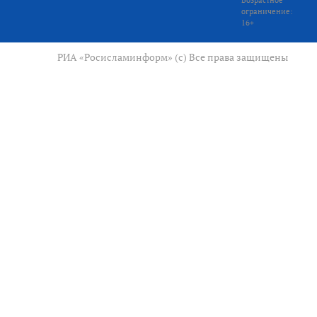
ограничение:
16+
РИА «Росисламинформ» (с) Все права защищены