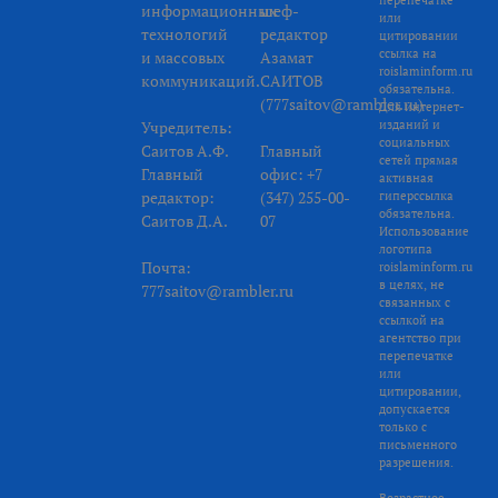
информационных
шеф-
или
технологий
редактор
цитировании
ссылка на
и массовых
Азамат
roislaminform.ru
коммуникаций.
САИТОВ
обязательна.
(777saitov@rambler.ru)
Для интернет-
Учредитель:
изданий и
социальных
Саитов А.Ф.
Главный
сетей прямая
Главный
офис: +7
активная
редактор:
(347) 255-00-
гиперссылка
обязательна.
Саитов Д.А.
07
Использование
логотипа
Почта:
roislaminform.ru
в целях, не
777saitov@rambler.ru
связанных с
ссылкой на
агентство при
перепечатке
или
цитировании,
допускается
только с
письменного
разрешения.
Возрастное