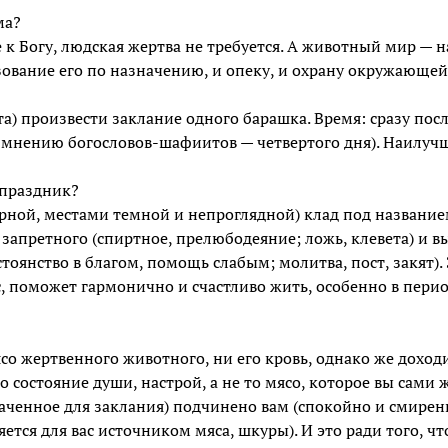
ма?
к Богу, людская жертва не требуется. А животный мир — 
зование его по назначению, и опеку, и охрану окружающей
а) произвести заклание одного барашка. Время: сразу по
о мнению богословов-шафиитов — четвертого дня). Наилуч
 праздник?
орной, местами темной и непроглядной) клад под названи
 запретного (спиртное, прелюбодеяние; ложь, клевета) и 
тоянство в благом, помощь слабым; молитва, пост, закят).
ас, поможет гармонично и счастливо жить, особенно в пер
ясо жертвенного животного, ни его кровь, однако же доход
 состояние души, настрой, а не то мясо, которое вы сами ж
ченное для заклания) подчинено вам (спокойно и смирен
ся для вас источником мяса, шкуры). И это ради того, ч