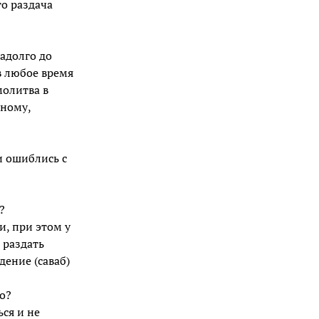
то раздача
адолго до
в любое время
молитва в
тному,
и ошиблись с
?
, при этом у
 раздать
ение (саваб)
то?
ся и не