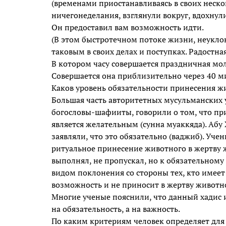
(временами приостанавливаясь в своих неско
ничегонеделания, взглянули вокруг, вдохнул
Он предоставил вам возможность идти.
(В этом быстротечном потоке жизни, неукло
таковым в своих делах и поступках. Радостна
В котором часу совершается праздничная мо
Совершается она приблизительно через 40 ми
Каков уровень обязательности принесения ж
Большая часть авторитетных мусульманских 
богословы-шафииты, говорили о том, что пр
является желательным (сунна муаккяда). Абу
заявляли, что это обязательно (ваджиб). Уч
ритуальное принесение животного в жертву ж
выполнял, не пропускал, но к обязательному
видом поклонения со стороны тех, кто имеет 
возможность и не приносит в жертву животно
Многие ученые пояснили, что данный хадис и
на обязательность, а на важность.
По каким критериям человек определяет для