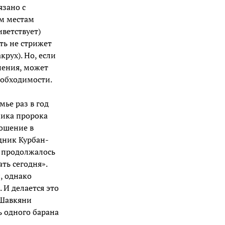
язано с
м местам
ветствует)
ть не стрижет
крух). Но, если
мнения, может
еобходимости.
ье раз в год
ника пророка
ошение в
дник Курбан-
о продолжалось
ть сегодня».
, однако
 И делается это
-Шавкяни
ь одного барана