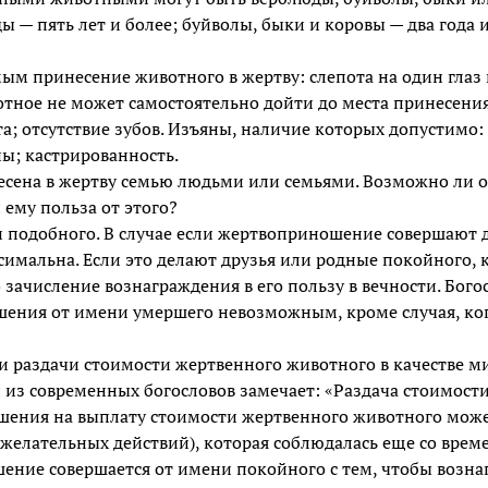
ы — пять лет и более; буйволы, быки и коровы — два года и
м принесение животного в жертву: слепота на один глаз 
тное не может самостоятельно дойти до места принесения
ста; отсутствие зубов. Изъяны, наличие которых допустимо:
ы; кастрированность.
есена в жертву семью людьми или семьями. Возможно ли 
 ему польза от этого?
 подобного. В случае если жертвоприношение совершают 
симальна. Если это делают друзья или родные покойного, 
 зачисление вознаграждения в его пользу в вечности. Бого
ния от имени умершего невозможным, кроме случая, ког
и раздачи стоимости жертвенного животного в качестве м
из современных богословов замечает: «Раздача стоимости
ошения на выплату стоимости жертвенного животного може
желательных действий), которая соблюдалась еще со врем
ение совершается от имени покойного с тем, чтобы возн