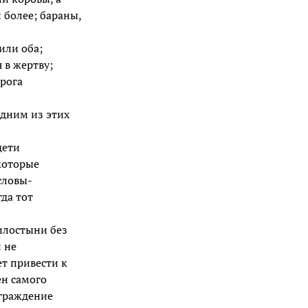
 более; бараны,
или оба;
 в жертву;
 рога
одним из этих
дети
которые
словы-
да тот
илостыни без
 не
т привести к
ен самого
аграждение