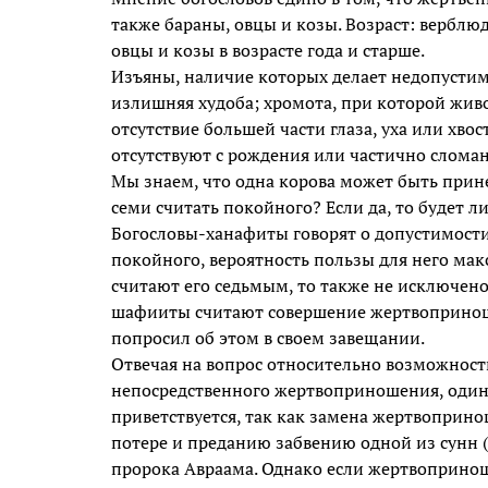
также бараны, овцы и козы. Возраст: верблюд
овцы и козы в возрасте года и старше.
Изъяны, наличие которых делает недопустимы
излишняя худоба; хромота, при которой живо
отсутствие большей части глаза, уха или хво
отсутствуют с рождения или частично сломан
Мы знаем, что одна корова может быть прин
семи считать покойного? Если да, то будет ли
Богословы-ханафиты говорят о допустимости
покойного, вероятность пользы для него мак
считают его седьмым, то также не исключено
шафииты считают совершение жертвоприноше
попросил об этом в своем завещании.
Отвечая на вопрос относительно возможност
непосредственного жертвоприношения, один 
приветствуется, так как замена жертвоприн
потере и преданию забвению одной из сунн (
пророка Авраама. Однако если жертвопринош