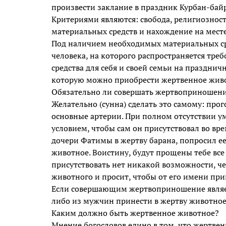
произвести заклание в праздник Курбан-байра
Критериями являются: свобода, религиознос
материальных средств и нахождение на месте
Под наличием необходимых материальных ср
человека, на которого распространяется тре
средства для себя и своей семьи на празднич
которую можно приобрести жертвенное живот
Обязательно ли совершать жертвоприношени
Желательно (сунна) сделать это самому: прог
основные артерии. При полном отсутствии у
условием, чтобы сам он присутствовал во в
дочери Фатимы в жертву барана, попросил ее
животное. Воистину, будут прощены тебе все 
присутствовать нет никакой возможности, ч
животного и просит, чтобы от его имени прин
Если совершающим жертвоприношение являетс
либо из мужчин принести в жертву животное
Каким должно быть жертвенное животное?
Мнение богословов едино в том, что жертве