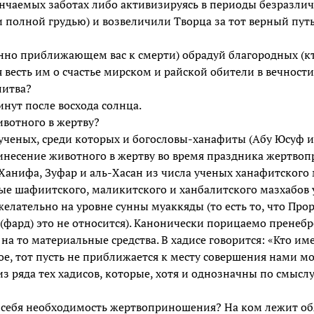
нчаемых заботах либо активизируясь в периоды безразлич
и полной грудью) и возвеличили Творца за тот верный пут
нно приближающем вас к смерти) обрадуй благородных (кт
я весть им о счастье мирском и райской обители в вечности
литва?
нут после восхода солнца.
ивотного в жертву?
ученых, среди которых и богословы-ханафиты (Абу Юсуф и
инесение животного в жертву во время праздника жертво
 Ханифа, Зуфар и аль-Хасан из числа ученых ханафитского
еные шафиитского, маликитского и ханбалитского мазхабов 
елательно на уровне сунны муаккяды (то есть то, что Прор
 (фард) это не относится). Канонически порицаемо пренеб
на то материальные средства. В хадисе говорится: «Кто им
е, тот пусть не приближается к месту совершения нами м
з ряда тех хадисов, которые, хотя и однозначны по смыслу
 себя необходимость жертвоприношения? На ком лежит об