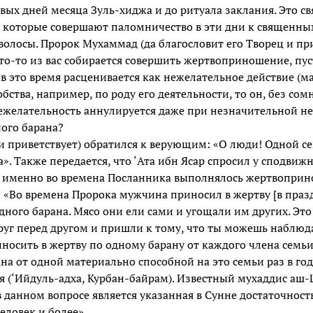
вых дней месяца Зуль-хиджа и до ритуала заклания. Это св
 которые совершают паломничество в эти дни к священны
волосы. Пророк Мухаммад (да благословит его Творец и при
кто-то из вас собирается совершить жертвоприношение, пус
 в это время расценивается как нежелательное действие (ма
бства, например, по роду его деятельности, то он, без со
 нежелательность аннулируется даже при незначительной н
ного барана?
и приветствует) обратился к верующим: «О люди! Одной сем
». Также передается, что ‘Ата ибн Ясар спросил у сподвиж
к именно во времена Посланника выполнялось жертвоприн
: «Во времена Пророка мужчина приносил в жертву [в праз
 одного барана. Мясо они ели сами и угощали им других. Эт
друг перед другом и пришли к тому, что ты можешь наблюда
носить в жертву по одному барану от каждого члена семьи
а от одной материально способной на это семьи раз в год.
 (‘Ийдуль-адха, Курбан-байрам). Известный мухаддис аш
в данном вопросе является указанная в Сунне достаточност
человек и более».