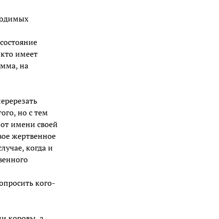
бходимых
состояние
 кто имеет
умма, на
перерезать
го, но с тем
 от имени своей
свое жертвенное
лучае, когда и
венного
опросить кого-
и коровы, а