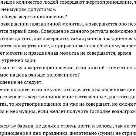
 большое количество людей совершают жертвоприношение, 
и неимущим допустима».
ля обряда жертвоприношения?
о завершении праздничной молитвы, а завершается оно нез
ется первый день. Совершение данного ритуала возможно 
отное до того, как завершится самая ранняя праздничная 
вается как жертвенное, а приравнивается к обычному живо
 нет мечети и праздничная молитва не совершается, время
 утренней зари.
 молитву и жертвоприношение, если в какой-то местност
имое на день раньше положенного?
шение не следует.
ие позднее, если не успел это сделать в назначенные дни
и совершить жертвоприношение в отведенные для этого дни
ва, то жертвоприношение он уже не совершает, но сможет
ым и неимущим, если желает получить Господне вознагражд
 жертву барана, не должен стричь ногти и волосы, так ли э
риношение в дни праздника, желательно (сунна) не стричь