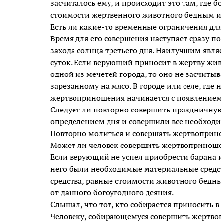
засчиталось ему, и происходит это там, где
стоимости жертвенного животного бедным 
Есть ли какие-то временные ограничения д
Время для его совершения наступает сразу п
захода солнца третьего дня. Наилучшим явля
суток. Если верующий приносит в жертву жив
одной из мечетей города, то оно не засчиты
зарезанному на мясо. В городе или селе, где
жертвоприношения начинается с появлением
Следует ли повторно совершить праздничную
определением дня и совершили все необход
Повторно молиться и совершать жертвоприно
Может ли человек совершить жертвоприношен
Если верующий не успел приобрести барана 
него были необходимые материальные средст
средства, равные стоимости животного бедн
от данного богоугодного деяния.
Слышал, что тот, кто собирается приносить в
Человеку, собирающемуся совершить жертвоп