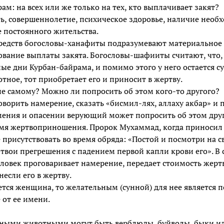
м: на всех или же только на тех, кто выплачивает закят?
ть, совершеннолетие, психическое здоровье, наличие нео
 постоянного жительства.
едств богословы-ханафиты подразумевают материальное 
бование выплаты закята. Богословы-шафииты считают, что,
ные дни Курбан-байрама, и помимо этого у него остается с
ное, тот приобретает его и приносит в жертву.
е самому? Можно ли попросить об этом кого-то другого?
оворить намерение, сказать «бисмил-лях, аллаху акбар» и 
мения и опасении верующий может попросить об этом друго
ремя жертвоприношения. Пророк Мухаммад, когда приносил
 присутствовать во время обряда: «Постой и посмотри на 
твои прегрешения с падением первой капли крови его». В с
еловек проговаривает намерение, передает стоимость жерт
если его в жертву.
я женщина, то желательным (сунной) для нее является п
 от ее имени.
нными животными могут быть верблюды, буйволы, быки ил