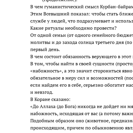
В чем гуманистический смысл Курбан-байра
Этим Всевышний показал: чтобы стать ближе 
службе у людей, что подразумевает и исполь
Какие ритуалы необходимо провести?
От одной семьи (от одного семейного бюджет
молитвы и до захода солнца третьего дня (п
первый день.
В чем состоит обязанность верующего в этот
В том, чтобы найти в своей сущности (прост
«набожность», а это значит сторониться явно
обязательное в меру сил и возможностей (пос
если найдем его в себе, серьезно обогатит н
и невзгод.
В Коране сказано:
«До Аллаха (до Бога) никогда не дойдет ни м
набожность, исходящая от вас (а потому важно
Подобным образом оно (животное, предназна
происходящим, причем по обыкновению являет