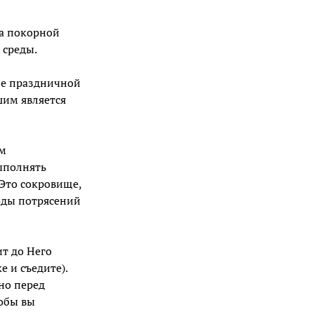
на покорной
 среды.
сле праздничной
шим является
ем
выполнять
 Это сокровище,
иоды потрясений
ит до Него
е и съедите).
но перед
тобы вы