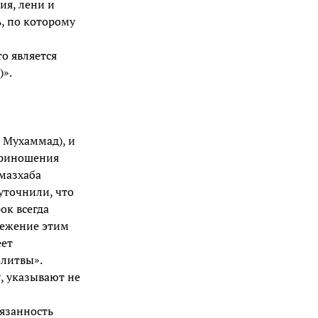
ия, лени и
ь, по которому
о является
)».
 Мухаммад), и
приношения
 мазхаба
уточнили, что
ок всегда
режение этим
еет
олитвы».
, указывают не
язанность