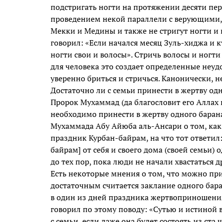
подстригать ногти на протяжении десяти пер
проведением некой параллели с верующими,
Мекки и Медины и также не стригут ногти и 
говорил: «Если начался месяц Зуль-хиджа и 
ногти свои и волосы». Стричь волосы и ногти
для человека это создает определенные неудо
уверенно бриться и стричься. Канонически,
Достаточно ли с семьи принести в жертву од
Пророк Мухаммад (да благословит его Аллах 
необходимо принести в жертву одного барана
Мухаммада Абу Айюба аль-Ансари о том, ка
праздник Курбан-байрам, на что тот ответил
байрам] от себя и своего дома (своей семьи)
до тех пор, пока люди не начали хвастаться 
Есть некоторые мнения о том, что можно при
достаточным считается заклание одного баран
в один из дней праздника жертвоприношения
говорил по этому поводу: «Сутью и истиной 
с семьи, если даже она будет состоять из ста 